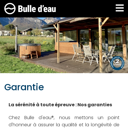
Aller
au
contenu
principal
Garantie
La sérénité à toute épreuve : Nos garanties
Chez Bulle d'eau®, nous mettons un point
d'honneur à assurer la qualité et la longévité de